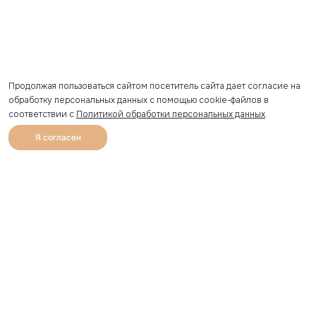
Продолжая пользоваться сайтом посетитель сайта дает согласие на
обработку персональных данных с помощью cookie-файлов в
соответствии с
Политикой обработки персональных данных
.
Я согласен
0
Каталог
Избранное
Главная
Профиль
Корзина
Артикул скопирован
УЗНАВАЙТЕ О НОВИНКАХ ПЕРВЫМИ
Рассылка с секретными скидками и приглашениями на
закрытые распродажи.