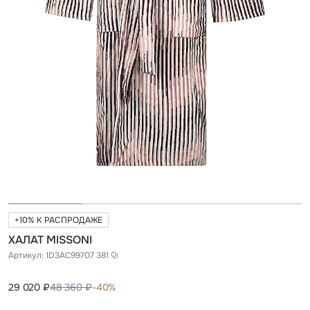
+10% К РАСПРОДАЖЕ
ХАЛАТ MISSONI
Артикул:
1D3AC99707 381
29 020 ₽
48 360 ₽
-40%