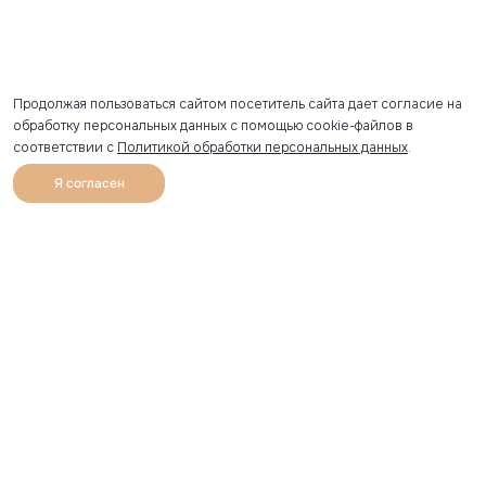
Продолжая пользоваться сайтом посетитель сайта дает согласие на
обработку персональных данных с помощью cookie-файлов в
соответствии с
Политикой обработки персональных данных
.
Я согласен
0
Каталог
Избранное
Главная
Профиль
Корзина
Артикул скопирован
УЗНАВАЙТЕ О НОВИНКАХ ПЕРВЫМИ
Рассылка с секретными скидками и приглашениями на
закрытые распродажи.