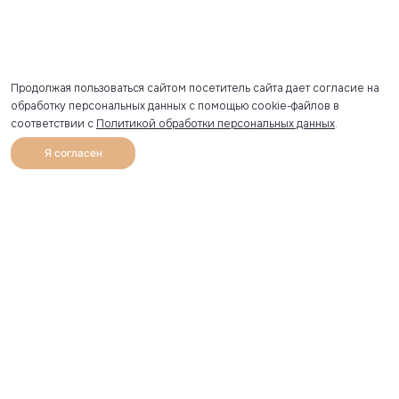
Продолжая пользоваться сайтом посетитель сайта дает согласие на
обработку персональных данных с помощью cookie-файлов в
соответствии с
Политикой обработки персональных данных
.
Я согласен
0
Каталог
Избранное
Главная
Профиль
Корзина
Артикул скопирован
УЗНАВАЙТЕ О НОВИНКАХ ПЕРВЫМИ
Рассылка с секретными скидками и приглашениями на
закрытые распродажи.