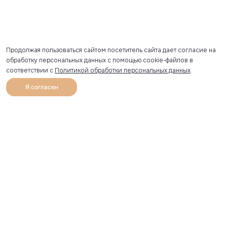
Продолжая пользоваться сайтом посетитель сайта дает согласие на
обработку персональных данных с помощью cookie-файлов в
соответствии с
Политикой обработки персональных данных
.
Я согласен
0
Каталог
Избранное
Главная
Профиль
Корзина
Артикул скопирован
УЗНАВАЙТЕ О НОВИНКАХ ПЕРВЫМИ
Рассылка с секретными скидками и приглашениями на
закрытые распродажи.