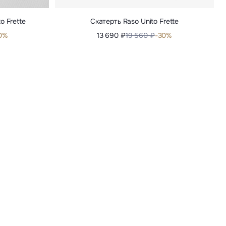
o Frette
Скатерть Raso Unito Frette
0%
13 690 ₽
19 560 ₽
-30%