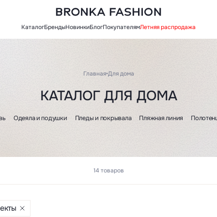
Каталог
Бренды
Новинки
Блог
Покупателям
Летняя распродажа
Главная
•
Для дома
КАТАЛОГ ДЛЯ ДОМА
вь
Одеяла и подушки
Пледы и покрывала
Пляжная линия
Полотенц
14 товаров
екты