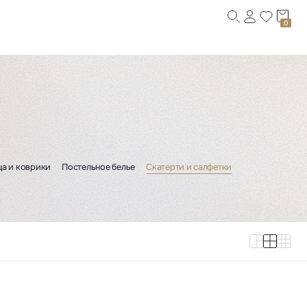
0
а и коврики
Постельное белье
Скатерти и салфетки