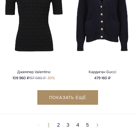
Джемпер Valentino
Кардиган Gucci
109 960 ₽
157 080 ₽
-30%
479 160 ₽
ПОКАЗАТЬ ЕЩЁ
1
2
3
4
5