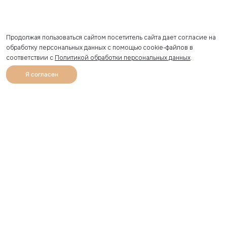
Продолжая пользоваться сайтом посетитель сайта дает согласие на
обработку персональных данных с помощью cookie-файлов в
соответствии с
Политикой обработки персональных данных
.
Я согласен
0
Каталог
Избранное
Главная
Профиль
Корзина
Артикул скопирован
УЗНАВАЙТЕ О НОВИНКАХ ПЕРВЫМИ
Рассылка с секретными скидками и приглашениями на
закрытые распродажи.
Я соглашаюсь получать рассылку