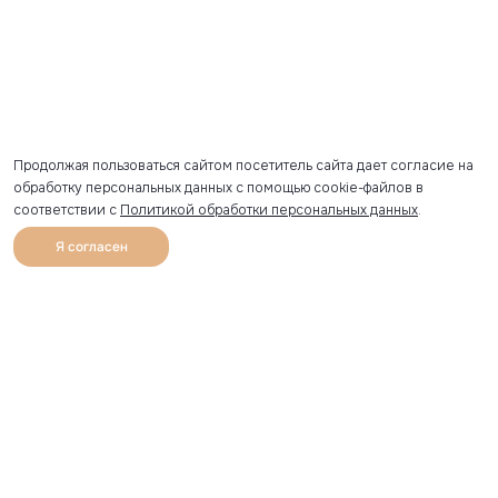
Продолжая пользоваться сайтом посетитель сайта дает согласие на
обработку персональных данных с помощью cookie-файлов в
соответствии с
Политикой обработки персональных данных
.
Я согласен
0
Каталог
Избранное
Главная
Профиль
Корзина
Артикул скопирован
УЗНАВАЙТЕ О НОВИНКАХ ПЕРВЫМИ
Рассылка с секретными скидками и приглашениями на
закрытые распродажи.