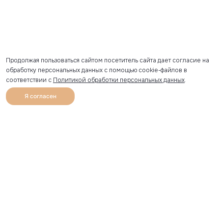
Продолжая пользоваться сайтом посетитель сайта дает согласие на
обработку персональных данных с помощью cookie-файлов в
соответствии с
Политикой обработки персональных данных
.
Я согласен
0
Каталог
Избранное
Главная
Профиль
Корзина
Артикул скопирован
УЗНАВАЙТЕ О НОВИНКАХ ПЕРВЫМИ
Рассылка с секретными скидками и приглашениями на
закрытые распродажи.