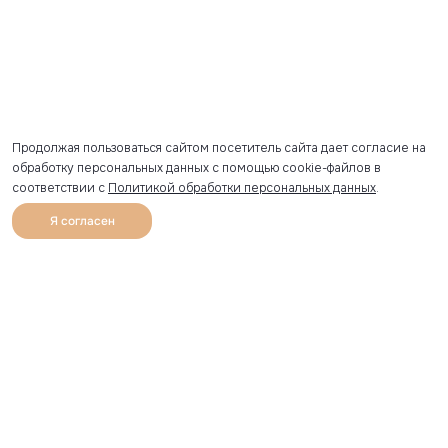
Продолжая пользоваться сайтом посетитель сайта дает согласие на
обработку персональных данных с помощью cookie-файлов в
соответствии с
Политикой обработки персональных данных
.
Я согласен
0
Каталог
Избранное
Главная
Профиль
Корзина
Артикул скопирован
УЗНАВАЙТЕ О НОВИНКАХ ПЕРВЫМИ
Рассылка с секретными скидками и приглашениями на
закрытые распродажи.