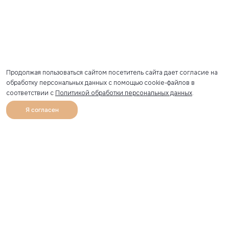
Продолжая пользоваться сайтом посетитель сайта дает согласие на
обработку персональных данных с помощью cookie-файлов в
соответствии с
Политикой обработки персональных данных
.
Я согласен
0
Каталог
Избранное
Главная
Профиль
Корзина
Артикул скопирован
УЗНАВАЙТЕ О НОВИНКАХ ПЕРВЫМИ
Рассылка с секретными скидками и приглашениями на
закрытые распродажи.