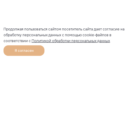
Продолжая пользоваться сайтом посетитель сайта дает согласие на
обработку персональных данных с помощью cookie-файлов в
соответствии с
Политикой обработки персональных данных
.
Я согласен
0
Каталог
Избранное
Главная
Профиль
Корзина
Артикул скопирован
УЗНАВАЙТЕ О НОВИНКАХ ПЕРВЫМИ
Рассылка с секретными скидками и приглашениями на
закрытые распродажи.