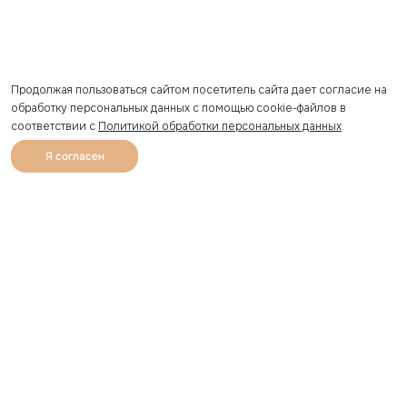
Продолжая пользоваться сайтом посетитель сайта дает согласие на
обработку персональных данных с помощью cookie-файлов в
соответствии с
Политикой обработки персональных данных
.
Я согласен
0
Каталог
Избранное
Главная
Профиль
Корзина
Артикул скопирован
УЗНАВАЙТЕ О НОВИНКАХ ПЕРВЫМИ
Рассылка с секретными скидками и приглашениями на
закрытые распродажи.