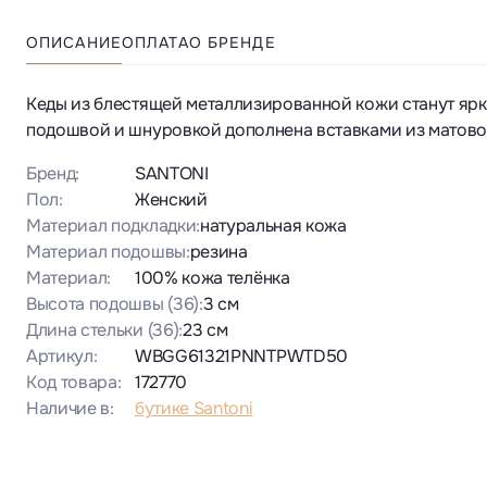
ОПИСАНИЕ
ОПЛАТА
О БРЕНДЕ
Кеды из блестящей металлизированной кожи станут яр
подошвой и шнуровкой дополнена вставками из матовой
Бренд:
SANTONI
Пол:
Женский
Материал подкладки:
натуральная кожа
Материал подошвы:
резина
Материал:
100% кожа телёнка
Высота подошвы
(36)
:
3 см
Длина стельки
(36)
:
23 см
Артикул:
WBGG61321PNNTPWTD50
Код товара:
172770
Наличие в:
бутике Santoni