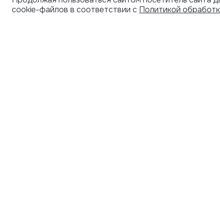
cookie-файлов в соответствии с
Политикой обработк
УЗНАВАЙТЕ О НОВИНКАХ ПЕРВЫМИ
ПОД
СЕРТ
Рассылка с секретными скидками и приглашениями
на закрытые распродажи.
Я соглашаюсь получать рассылку