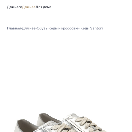
Для него
Для неё
Для дома
Главная
•
Для нее
•
Обувь
•
Кеды и кроссовки
•
Кеды Santoni