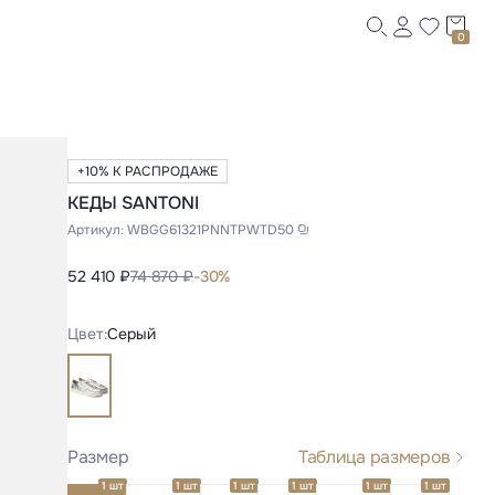
0
+10% К РАСПРОДАЖЕ
КЕДЫ SANTONI
Артикул:
WBGG61321PNNTPWTD50
52 410 ₽
74 870 ₽
-30%
Цвет:
Серый
Размер
Таблица размеров
1 шт
1 шт
1 шт
1 шт
1 шт
1 шт