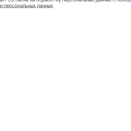
и персональных данных
.
Артикул скопирован
АРОЧНЫЙ
ИНФОРМАЦИЯ
ИФИКАТ
Оплата и
доставка
Программа
лояльности
Акции
Адреса бутиков
Обмен и возврат
О компании