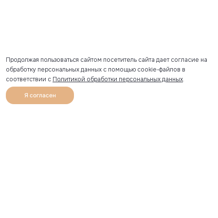
Продолжая пользоваться сайтом посетитель сайта дает согласие на
обработку персональных данных с помощью cookie-файлов в
соответствии с
Политикой обработки персональных данных
.
Я согласен
0
Каталог
Избранное
Главная
Профиль
Корзина
Артикул скопирован
УЗНАВАЙТЕ О НОВИНКАХ ПЕРВЫМИ
Рассылка с секретными скидками и приглашениями на
закрытые распродажи.