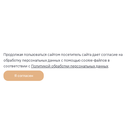
Продолжая пользоваться сайтом посетитель сайта дает согласие на
обработку персональных данных с помощью cookie-файлов в
соответствии с
Политикой обработки персональных данных
.
Я согласен
0
Каталог
Избранное
Главная
Профиль
Корзина
Артикул скопирован
УЗНАВАЙТЕ О НОВИНКАХ ПЕРВЫМИ
Рассылка с секретными скидками и приглашениями на
закрытые распродажи.