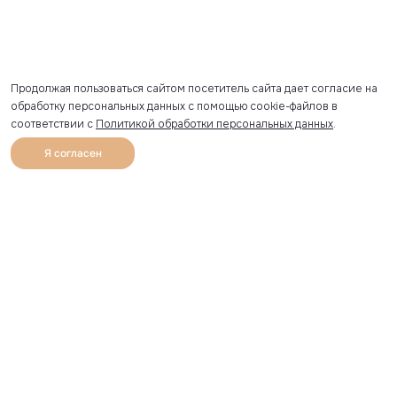
Продолжая пользоваться сайтом посетитель сайта дает согласие на
обработку персональных данных с помощью cookie-файлов в
соответствии с
Политикой обработки персональных данных
.
Я согласен
0
Каталог
Избранное
Главная
Профиль
Корзина
Артикул скопирован
УЗНАВАЙТЕ О НОВИНКАХ ПЕРВЫМИ
Рассылка с секретными скидками и приглашениями на
закрытые распродажи.