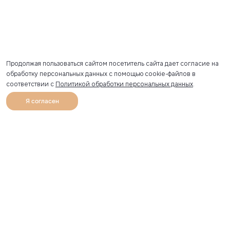
Продолжая пользоваться сайтом посетитель сайта дает согласие на
обработку персональных данных с помощью cookie-файлов в
соответствии с
Политикой обработки персональных данных
.
Я согласен
0
Каталог
Избранное
Главная
Профиль
Корзина
Артикул скопирован
УЗНАВАЙТЕ О НОВИНКАХ ПЕРВЫМИ
Рассылка с секретными скидками и приглашениями на
закрытые распродажи.