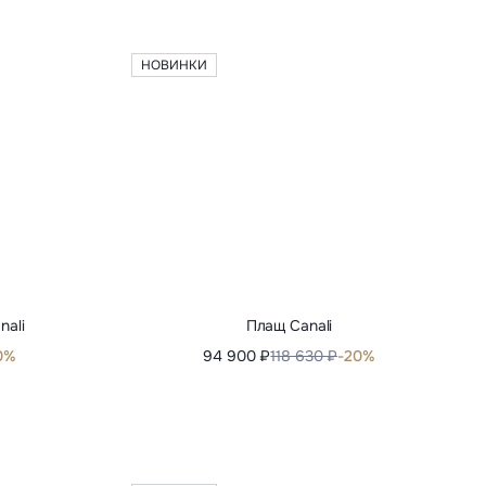
Куртка-бомбер Kiton
73%
272 500 ₽
681 260 ₽
-60%
НОВИНКИ