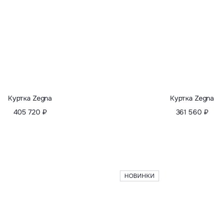
НОВИНКИ
Бомбер Canali
Бомбер Canali
 790 ₽
121 130 ₽
-30%
77 350 ₽
110 500 ₽
-3