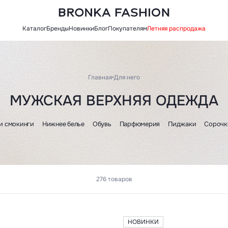
Каталог
Бренды
Новинки
Блог
Покупателям
Летняя распродажа
Главная
•
Для него
МУЖСКАЯ ВЕРХНЯЯ ОДЕЖДА
и смокинги
Нижнее белье
Обувь
Парфюмерия
Пиджаки
Сорочк
276 товаров
НОВИНКИ