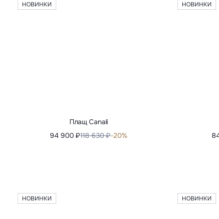
Пальто из шерсти и кашемира Kiton
283 880 ₽
709 700 ₽
-60%
74