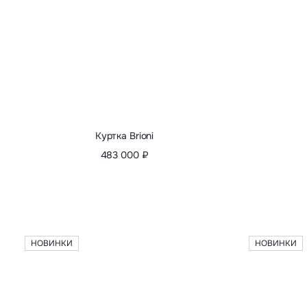
НОВИНКИ
НОВИНКИ
Плащ Canali
94 900 ₽
118 630 ₽
-20%
84