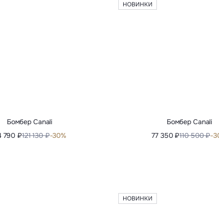
Кардиган Canali
Куртка джинсовая Ca
 120 ₽
105 880 ₽
-30%
84 790 ₽
121 130 ₽
-3