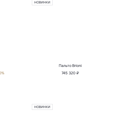
nali
Плащ Canali
0%
94 900 ₽
118 630 ₽
-20%