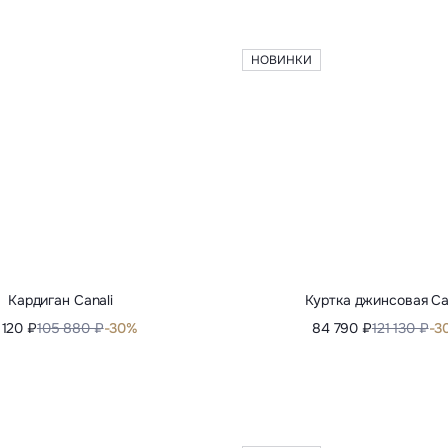
Плащ Canali
Куртка Kiton
 340 ₽
114 480 ₽
-70%
234 050 ₽
866 870 ₽
–
НОВИНКИ