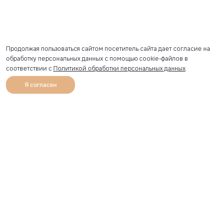
Продолжая пользоваться сайтом посетитель сайта дает согласие на
обработку персональных данных с помощью cookie-файлов в
соответствии с
Политикой обработки персональных данных
.
Я согласен
0
Каталог
Избранное
Главная
Профиль
Корзина
Артикул скопирован
УЗНАВАЙТЕ О НОВИНКАХ ПЕРВЫМИ
Рассылка с секретными скидками и приглашениями на
закрытые распродажи.