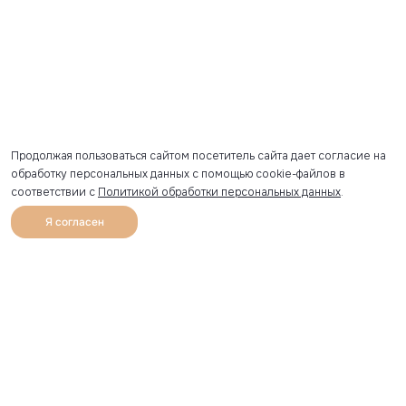
Продолжая пользоваться сайтом посетитель сайта дает согласие на
обработку персональных данных с помощью cookie-файлов в
соответствии с
Политикой обработки персональных данных
.
Я согласен
0
Каталог
Избранное
Главная
Профиль
Корзина
Артикул скопирован
УЗНАВАЙТЕ О НОВИНКАХ ПЕРВЫМИ
Рассылка с секретными скидками и приглашениями на
закрытые распродажи.