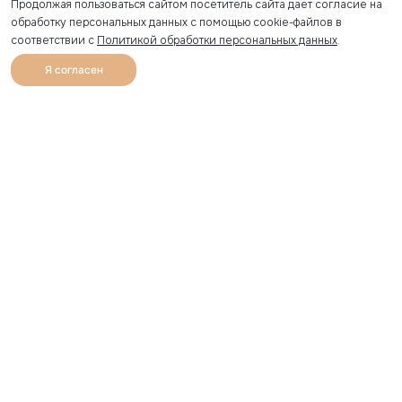
Продолжая пользоваться сайтом посетитель сайта дает согласие на
обработку персональных данных с помощью cookie-файлов в
соответствии с
Политикой обработки персональных данных
.
Я согласен
0
Каталог
Избранное
Главная
Профиль
Корзина
Артикул скопирован
УЗНАВАЙТЕ О НОВИНКАХ ПЕРВЫМИ
Рассылка с секретными скидками и приглашениями на
закрытые распродажи.
Я соглашаюсь получать рассылку