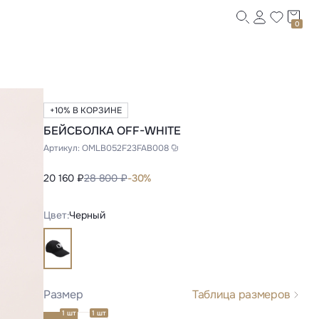
0
+10% В КОРЗИНЕ
БЕЙСБОЛКА OFF-WHITE
Артикул:
OMLB052F23FAB008
20 160 ₽
28 800 ₽
-30%
Цвет:
Черный
Размер
Таблица размеров
1 шт
1 шт