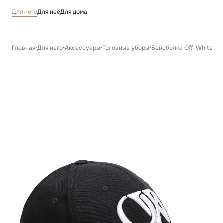
Для него
Для неё
Для дома
Главная
•
Для него
•
Аксессуары
•
Головные уборы
•
Бейсболка Off-White