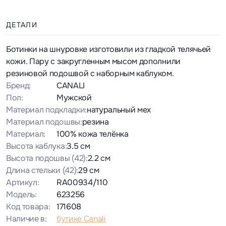
ДЕТАЛИ
Ботинки на шнуровке изготовили из гладкой телячьей
кожи. Пару с закругленным мысом дополнили
резиновой подошвой с наборным каблуком.
Бренд:
CANALI
Пол:
Мужской
Материал подкладки:
натуральный мех
Материал подошвы:
резина
Материал:
100% кожа телёнка
Высота каблука:
3.5 см
Высота подошвы
(42)
:
2.2 см
Длина стельки
(42)
:
29 см
Артикул:
RA00934/110
Модель:
623256
Код товара:
171608
Наличие в:
бутике Canali