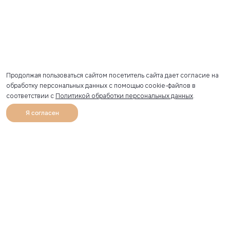
Продолжая пользоваться сайтом посетитель сайта дает согласие на
обработку персональных данных с помощью cookie-файлов в
соответствии с
Политикой обработки персональных данных
.
Я согласен
0
Каталог
Избранное
Главная
Профиль
Корзина
Артикул скопирован
УЗНАВАЙТЕ О НОВИНКАХ ПЕРВЫМИ
Рассылка с секретными скидками и приглашениями на
закрытые распродажи.