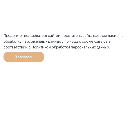
Продолжая пользоваться сайтом посетитель сайта дает согласие на
обработку персональных данных с помощью cookie-файлов в
соответствии с
Политикой обработки персональных данных
.
Я согласен
0
Каталог
Избранное
Главная
Профиль
Корзина
Артикул скопирован
УЗНАВАЙТЕ О НОВИНКАХ ПЕРВЫМИ
Рассылка с секретными скидками и приглашениями на
закрытые распродажи.