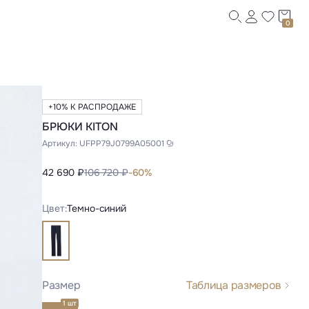
0
+10% К РАСПРОДАЖЕ
БРЮКИ KITON
Артикул:
UFPP79J0799A05001
42 690 ₽
106 720 ₽
-60%
Цвет:
Темно-синий
Размер
Таблица размеров
1 шт