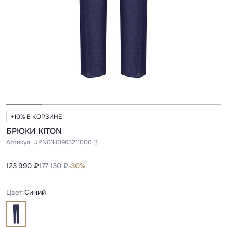
+10% В КОРЗИНЕ
БРЮКИ KITON
Артикул:
UPN01H0963211000
123 990 ₽
177 130 ₽
-30%
Цвет:
Синий