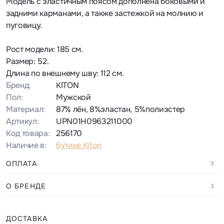
Модель с эластичным поясом дополнена боковыми и
задними карманами, а также застежкой на молнию и
пуговицу.
Рост модели: 185 см.
Размер: 52.
Длина по внешнему шву: 112 см.
Бренд:
KITON
Пол:
Мужской
Материал:
87% лён, 8%эластан, 5%полиэстер
Артикул:
UPN01H0963211000
Код товара:
256170
Наличие в:
бутике Kiton
ОПЛАТА
О БРЕНДЕ
ДОСТАВКА