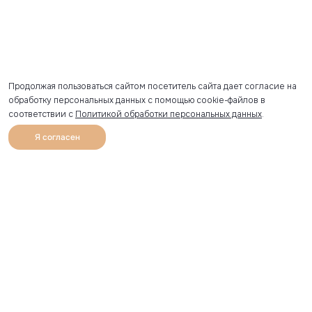
Продолжая пользоваться сайтом посетитель сайта дает согласие на
обработку персональных данных с помощью cookie-файлов в
соответствии с
Политикой обработки персональных данных
.
Я согласен
0
Каталог
Избранное
Главная
Профиль
Корзина
Артикул скопирован
УЗНАВАЙТЕ О НОВИНКАХ ПЕРВЫМИ
Рассылка с секретными скидками и приглашениями на
закрытые распродажи.