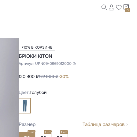
0
+10% В КОРЗИНЕ
БРЮКИ KITON
Артикул:
UPN01H0969012000
120 400 ₽
172 000 ₽
-30%
Цвет:
Голубой
Размер
Таблица размеров
1 шт
1 шт
1 шт