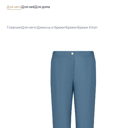
Для него
Для неё
Для дома
Главная
•
Для него
•
Джинсы и брюки
•
Брюки
•
Брюки Kiton