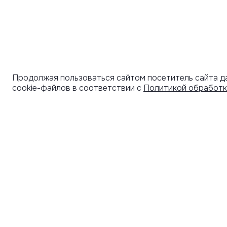
Продолжая пользоваться сайтом посетитель сайта д
cookie-файлов в соответствии с
Политикой обработк
УЗНАВАЙТЕ О НОВИНКАХ ПЕРВЫМИ
ПОД
СЕРТ
Рассылка с секретными скидками и приглашениями
на закрытые распродажи.