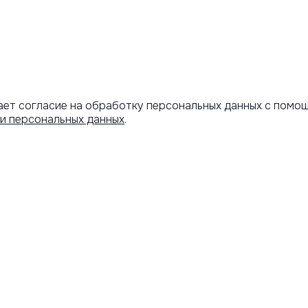
ает согласие на обработку персональных данных с помо
и персональных данных
.
Артикул скопирован
АРОЧНЫЙ
ИНФОРМАЦИЯ
ИФИКАТ
Оплата и
доставка
Программа
лояльности
Акции