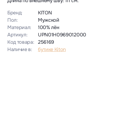
Длина по внешнему шву: 111 см.
Бренд:
KITON
Пол:
Мужской
Материал:
100% лён
Артикул:
UPN01H0969012000
Код товара:
256169
Наличие в:
бутике Kiton