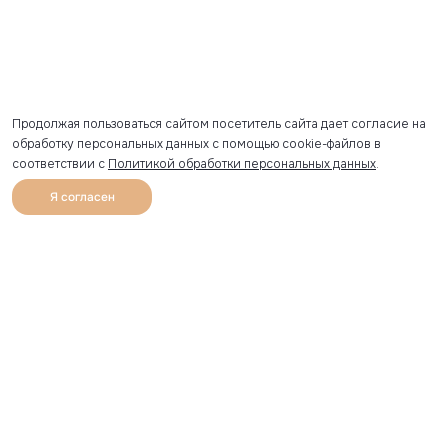
Продолжая пользоваться сайтом посетитель сайта дает согласие на
обработку персональных данных с помощью cookie-файлов в
соответствии с
Политикой обработки персональных данных
.
Я согласен
0
Каталог
Избранное
Главная
Профиль
Корзина
Артикул скопирован
УЗНАВАЙТЕ О НОВИНКАХ ПЕРВЫМИ
Рассылка с секретными скидками и приглашениями на
закрытые распродажи.