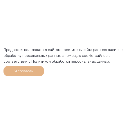
Продолжая пользоваться сайтом посетитель сайта дает согласие на
обработку персональных данных с помощью cookie-файлов в
соответствии с
Политикой обработки персональных данных
.
Я согласен
0
Каталог
Избранное
Главная
Профиль
Корзина
Артикул скопирован
УЗНАВАЙТЕ О НОВИНКАХ ПЕРВЫМИ
Рассылка с секретными скидками и приглашениями на
закрытые распродажи.