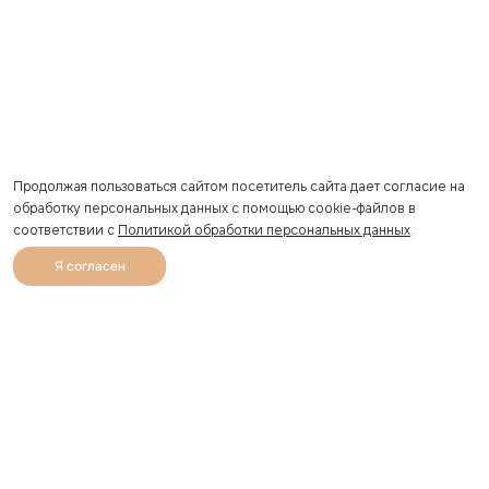
Продолжая пользоваться сайтом посетитель сайта дает согласие на
обработку персональных данных с помощью cookie-файлов в
соответствии с
Политикой обработки персональных данных
.
Я согласен
0
Каталог
Избранное
Главная
Профиль
Корзина
Артикул скопирован
УЗНАВАЙТЕ О НОВИНКАХ ПЕРВЫМИ
Рассылка с секретными скидками и приглашениями на
закрытые распродажи.