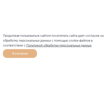
Продолжая пользоваться сайтом посетитель сайта дает согласие на
обработку персональных данных с помощью cookie-файлов в
соответствии с
Политикой обработки персональных данных
.
Я согласен
0
Каталог
Избранное
Главная
Профиль
Корзина
Артикул скопирован
УЗНАВАЙТЕ О НОВИНКАХ ПЕРВЫМИ
Рассылка с секретными скидками и приглашениями на
закрытые распродажи.