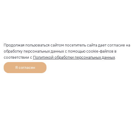
Продолжая пользоваться сайтом посетитель сайта дает согласие на
обработку персональных данных с помощью cookie-файлов в
соответствии с
Политикой обработки персональных данных
.
Я согласен
0
Каталог
Избранное
Главная
Профиль
Корзина
Артикул скопирован
УЗНАВАЙТЕ О НОВИНКАХ ПЕРВЫМИ
Рассылка с секретными скидками и приглашениями на
закрытые распродажи.