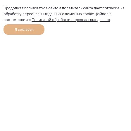
Продолжая пользоваться сайтом посетитель сайта дает согласие на
обработку персональных данных с помощью cookie-файлов в
соответствии с
Политикой обработки персональных данных
.
Я согласен
0
Каталог
Избранное
Главная
Профиль
Корзина
Артикул скопирован
УЗНАВАЙТЕ О НОВИНКАХ ПЕРВЫМИ
Рассылка с секретными скидками и приглашениями на
закрытые распродажи.
Я соглашаюсь получать рассылку