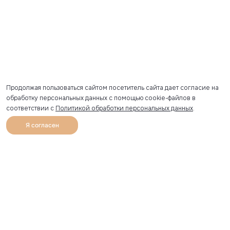
Продолжая пользоваться сайтом посетитель сайта дает согласие на
обработку персональных данных с помощью cookie-файлов в
соответствии с
Политикой обработки персональных данных
.
Я согласен
0
Каталог
Избранное
Главная
Профиль
Корзина
Артикул скопирован
УЗНАВАЙТЕ О НОВИНКАХ ПЕРВЫМИ
Рассылка с секретными скидками и приглашениями на
закрытые распродажи.