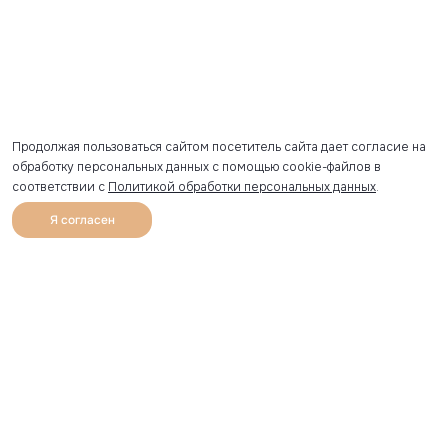
Продолжая пользоваться сайтом посетитель сайта дает согласие на
обработку персональных данных с помощью cookie-файлов в
соответствии с
Политикой обработки персональных данных
.
Я согласен
0
Каталог
Избранное
Главная
Профиль
Корзина
Артикул скопирован
УЗНАВАЙТЕ О НОВИНКАХ ПЕРВЫМИ
Рассылка с секретными скидками и приглашениями на
закрытые распродажи.