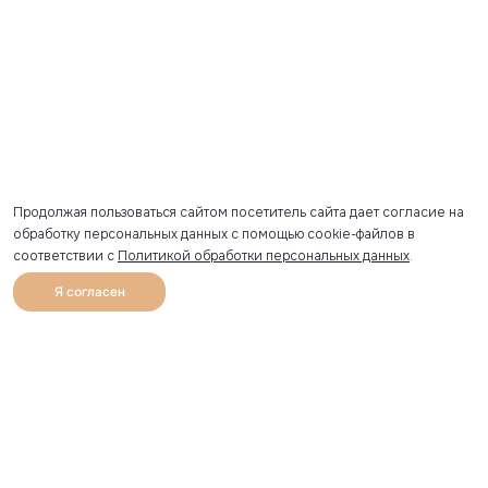
Продолжая пользоваться сайтом посетитель сайта дает согласие на
обработку персональных данных с помощью cookie-файлов в
соответствии с
Политикой обработки персональных данных
.
Я согласен
0
Каталог
Избранное
Главная
Профиль
Корзина
Артикул скопирован
УЗНАВАЙТЕ О НОВИНКАХ ПЕРВЫМИ
Рассылка с секретными скидками и приглашениями на