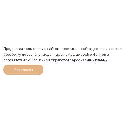
Продолжая пользоваться сайтом посетитель сайта дает согласие на
обработку персональных данных с помощью cookie-файлов в
соответствии с
Политикой обработки персональных данных
.
Я согласен
0
Каталог
Избранное
Главная
Профиль
Корзина
Артикул скопирован
УЗНАВАЙТЕ О НОВИНКАХ ПЕРВЫМИ
Рассылка с секретными скидками и приглашениями на
закрытые распродажи.