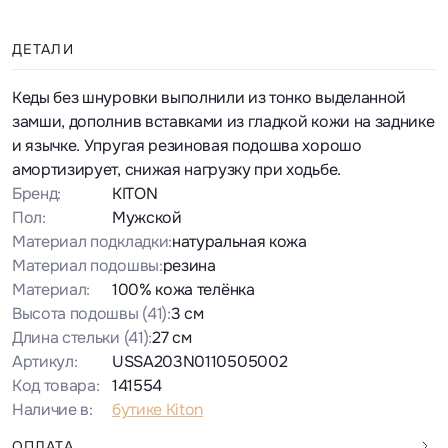
ДЕТАЛИ
Кеды без шнуровки выполнили из тонко выделанной
замши, дополнив вставками из гладкой кожи на заднике
и язычке. Упругая резиновая подошва хорошо
амортизирует, снижая нагрузку при ходьбе.
Бренд:
KITON
Пол:
Мужской
Материал подкладки:
натуральная кожа
Материал подошвы:
резина
Материал:
100% кожа телёнка
Высота подошвы
(41)
:
3 см
Длина стельки
(41)
:
27 см
Артикул:
USSA203N0110505002
Код товара:
141554
Наличие в:
бутике Kiton
ОПЛАТА