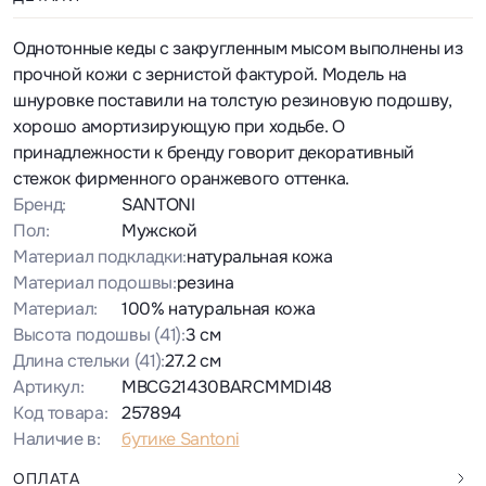
Однотонные кеды с закругленным мысом выполнены из
прочной кожи с зернистой фактурой. Модель на
шнуровке поставили на толстую резиновую подошву,
хорошо амортизирующую при ходьбе. О
принадлежности к бренду говорит декоративный
стежок фирменного оранжевого оттенка.
Бренд:
SANTONI
Пол:
Мужской
Материал подкладки:
натуральная кожа
Материал подошвы:
резина
Материал:
100% натуральная кожа
Высота подошвы
(41)
:
3 см
Длина стельки
(41)
:
27.2 см
Артикул:
MBCG21430BARCMMDI48
Код товара:
257894
Наличие в:
бутике Santoni
ОПЛАТА