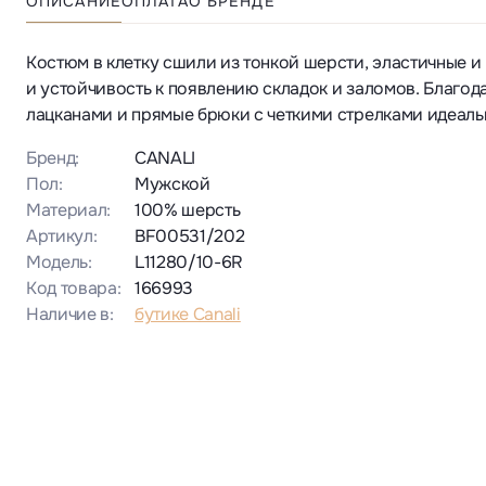
ОПИСАНИЕ
ОПЛАТА
О БРЕНДЕ
Костюм в клетку сшили из тонкой шерсти, эластичные 
и устойчивость к появлению складок и заломов. Благ
лацканами и прямые брюки с четкими стрелками идеальн
Бренд:
CANALI
Пол:
Мужской
Материал:
100% шерсть
Артикул:
BF00531/202
Модель:
L11280/10-6R
Код товара:
166993
Наличие в:
бутике Canali