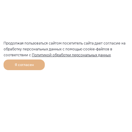
Продолжая пользоваться сайтом посетитель сайта дает согласие на
обработку персональных данных с помощью cookie-файлов в
соответствии с
Политикой обработки персональных данных
.
Я согласен
0
Каталог
Избранное
Главная
Профиль
Корзина
Артикул скопирован
УЗНАВАЙТЕ О НОВИНКАХ ПЕРВЫМИ
Рассылка с секретными скидками и приглашениями на
закрытые распродажи.