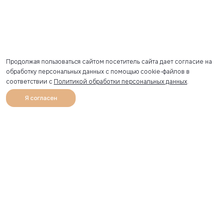
Продолжая пользоваться сайтом посетитель сайта дает согласие на
обработку персональных данных с помощью cookie-файлов в
соответствии с
Политикой обработки персональных данных
.
Я согласен
0
Каталог
Избранное
Главная
Профиль
Корзина
Артикул скопирован
УЗНАВАЙТЕ О НОВИНКАХ ПЕРВЫМИ
Рассылка с секретными скидками и приглашениями на
закрытые распродажи.