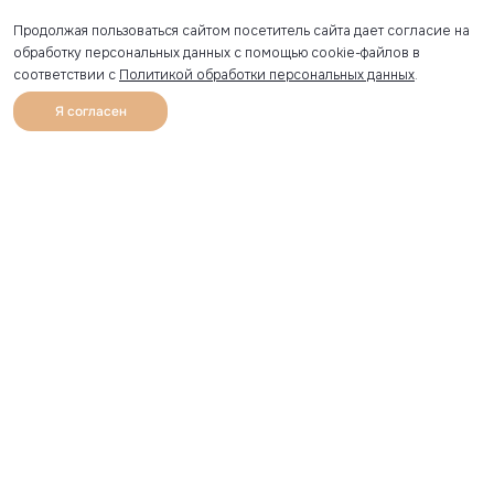
Продолжая пользоваться сайтом посетитель сайта дает согласие на
обработку персональных данных с помощью cookie-файлов в
соответствии с
Политикой обработки персональных данных
.
Я согласен
0
Каталог
Избранное
Главная
Профиль
Корзина
Артикул скопирован
УЗНАВАЙТЕ О НОВИНКАХ ПЕРВЫМИ
Рассылка с секретными скидками и приглашениями на
закрытые распродажи.
Я соглашаюсь получать рассылку