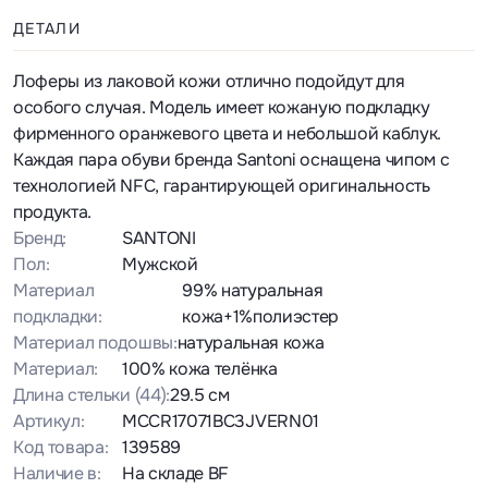
ДЕТАЛИ
Лоферы из лаковой кожи отлично подойдут для
особого случая. Модель имеет кожаную подкладку
фирменного оранжевого цвета и небольшой каблук.
Каждая пара обуви бренда Santoni оснащена чипом с
технологией NFC, гарантирующей оригинальность
продукта.
Бренд:
SANTONI
Пол:
Мужской
Материал
99% натуральная
подкладки:
кожа+1%полиэстер
Материал подошвы:
натуральная кожа
Материал:
100% кожа телёнка
Длина стельки
(44)
:
29.5 см
Артикул:
MCCR17071BC3JVERN01
Код товара:
139589
Наличие в:
На складе BF