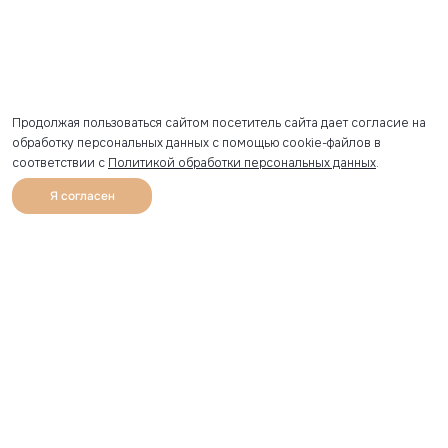
Продолжая пользоваться сайтом посетитель сайта дает согласие на
обработку персональных данных с помощью cookie-файлов в
соответствии с
Политикой обработки персональных данных
.
Я согласен
0
Каталог
Избранное
Главная
Профиль
Корзина
Артикул скопирован
УЗНАВАЙТЕ О НОВИНКАХ ПЕРВЫМИ
Рассылка с секретными скидками и приглашениями на
закрытые распродажи.