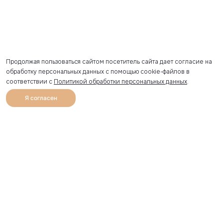
Продолжая пользоваться сайтом посетитель сайта дает согласие на
обработку персональных данных с помощью cookie-файлов в
соответствии с
Политикой обработки персональных данных
.
Я согласен
0
Каталог
Избранное
Главная
Профиль
Корзина
Артикул скопирован
УЗНАВАЙТЕ О НОВИНКАХ ПЕРВЫМИ
Рассылка с секретными скидками и приглашениями на
закрытые распродажи.