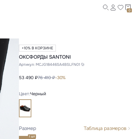
0
+10% В КОРЗИНЕ
ОКСФОРДЫ SANTONI
Артикул:
MCJG18446SA4BSLFN01
53 490 ₽
76 410 ₽
-30%
Цвет:
Черный
Размер
Таблица размеров
1 шт