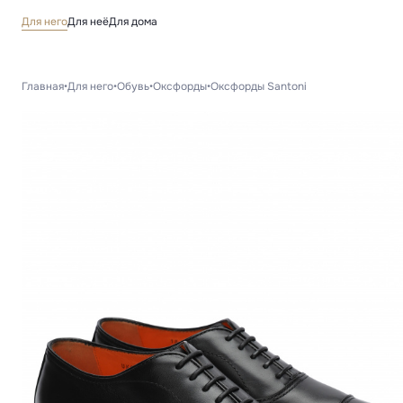
Для него
Для неё
Для дома
Главная
•
Для него
•
Обувь
•
Оксфорды
•
Оксфорды Santoni