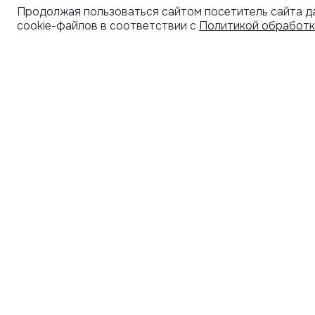
Продолжая пользоваться сайтом посетитель сайта д
cookie-файлов в соответствии с
Политикой обработк
УЗНАВАЙТЕ О НОВИНКАХ ПЕРВЫМИ
ПОД
СЕРТ
Рассылка с секретными скидками и приглашениями
на закрытые распродажи.
Я соглашаюсь получать рассылку