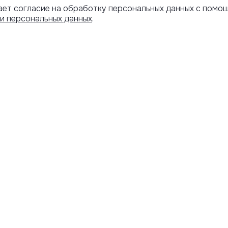
ает согласие на обработку персональных данных с помо
и персональных данных
.
Артикул скопирован
АРОЧНЫЙ
ИНФОРМАЦИЯ
ИФИКАТ
Оплата и
доставка
Программа
лояльности
Акции
Адреса бутиков
Обмен и возврат
О компании