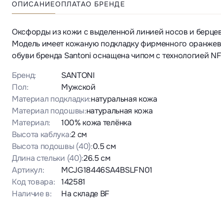
ОПИСАНИЕ
ОПЛАТА
О БРЕНДЕ
Оксфорды из кожи с выделенной линией носов и берцев
Модель имеет кожаную подкладку фирменного оранжево
обуви бренда Santoni оснащена чипом с технологией N
Бренд:
SANTONI
Пол:
Мужской
Материал подкладки:
натуральная кожа
Материал подошвы:
натуральная кожа
Материал:
100% кожа телёнка
Высота каблука:
2 см
Высота подошвы
(40)
:
0.5 см
Длина стельки
(40)
:
26.5 см
Артикул:
MCJG18446SA4BSLFN01
Код товара:
142581
Наличие в:
На складе BF