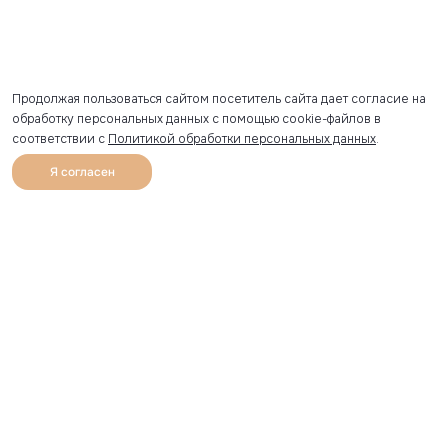
Продолжая пользоваться сайтом посетитель сайта дает согласие на
обработку персональных данных с помощью cookie-файлов в
соответствии с
Политикой обработки персональных данных
.
Я согласен
0
Каталог
Избранное
Главная
Профиль
Корзина
Артикул скопирован
УЗНАВАЙТЕ О НОВИНКАХ ПЕРВЫМИ
Рассылка с секретными скидками и приглашениями на
закрытые распродажи.